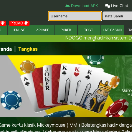
Download APK
Live Chat
O
PROMO
S
IDNLIVE
ARCADE
POKER
TOGEL
LIVE CASINO
T
INDOGG menghadirkan sistem DEPOSIT YANG 
randa
Tangkas
Game kartu klasik Mickeymouse ( MM ) Bolatangkas hadir dengan