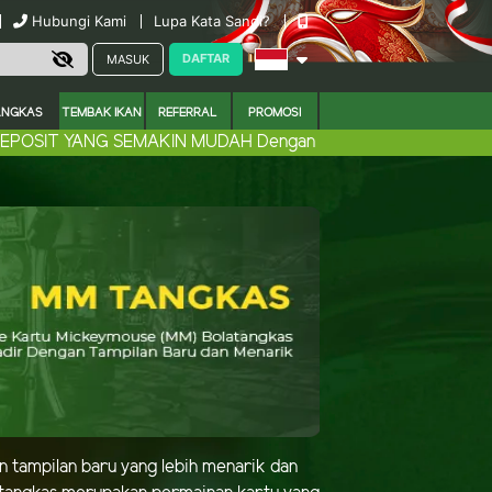
Hubungi Kami
Lupa Kata Sandi?
DAFTAR
ANGKAS
TEMBAK IKAN
REFERRAL
PROMOSI
SEMAKIN MUDAH Dengan FITUR Terbaru, Deposit Via : - VIRTUAL
 tampilan baru yang lebih menarik dan