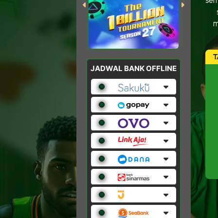
sem
m
T
JADWAL BANK OFFLINE