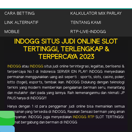
CARA BETTING
KALKULATOR MIX PARLAY
LINK ALTERNATIF
TENTANG KAMI
MOBILE
RTP-LIVE-INDOGG
INDOGG SITUS JUDI ONLINE SLOT
TERTINGGI, TERLENGKAP &
TERPERCAYA 2023
INDOGG
atau
INDOGG
situs judi online terintegrasi, legalitas, berlisensi &
terpercaya No.1 di Indonesia SERVER IDN PLAY! INDOGG menyediakan
permainan menggunakkan uang asli seperti : sports, slots, casino, poker,
lotto (togel), esports, tembak ikan. INDOGG Didukung dengan teknologi
terkini yang modern memberikan pengalaman bermain seru, menantang
dan mutakhir dari pada yang lainnya. Raih kemenanganmu dan nikmati JP
PAUS hanya di INDOGG!!!
Hanya dengan 1 id para penggemar judi online bisa memainkan semua
permainan yang tersedia di INDOGG, Rasakan Sensasi bermain yang aman
dan nyaman. INDOGG juga menyediakan
INDOGG RTP
SLOT TERTINGGI.
Selamat bergabung dan bermain di INDOGG