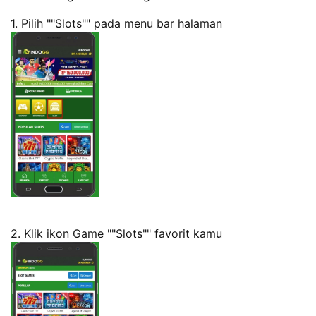
1. Pilih ""Slots"" pada menu bar halaman
2. Klik ikon Game ""Slots"" favorit kamu